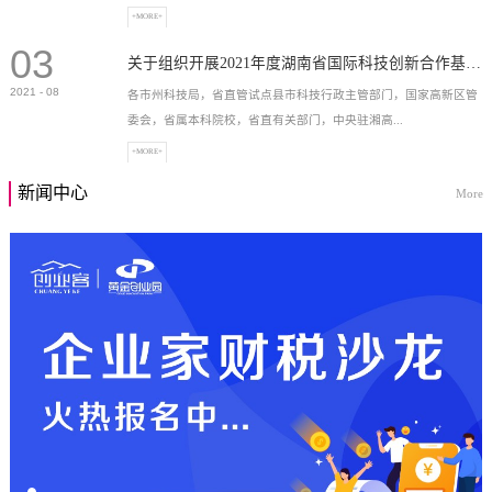
+MORE+
03
高新技术企业，充分...
关于组织开展2021年度湖南省国际科技创新合作基地申报工作的通知
2021
-
08
各市州科技局，省直管试点县市科技行政主管部门，国家高新区管
委会，省属本科院校，省直有关部门，中央驻湘高...
+MORE+
新闻中心
More
校和科研院所，各有...