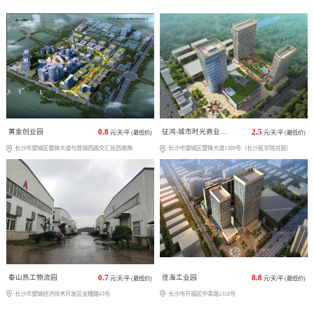
黄金创业园
0.8
征鸿-城市时光商业广场
2.5
元/天/平 (最低价)
元/天/平 (最低价)
长沙市望城区雷锋大道与普瑞西路交汇处西南角
长沙市望城区雷锋大道1389号（长沙医学院对面）
泰山热工物流园
0.7
佳海工业园
8.8
元/天/平 (最低价)
元/天/平 (最低价)
长沙市望城经济技术开发区金穗路43号
长沙市开福区中青路1318号