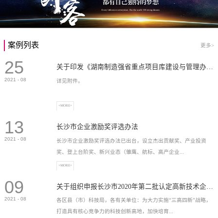
案例列表
更多>
25
关于印发《湖南制造强省重点项目库建设与管理办法》的通知
2021
-
08
详见附件。
+MORE+
13
长沙市企业激励奖评选办法
2021
-
08
长沙市企业激励奖评选办法已出台，设立杰出贡献奖、产业投资
奖、登上台阶奖、新兴业态（雏鹰、航标、高产企业...
+MORE+
09
）奖等，最高奖励2...
关于组织申报长沙市2020年第二批认定高新技术企业奖补的通知
2021
-
08
各区县（市）科技局，各有关单位：为大力实施“三高四新”战略，
打造具有核心竞争力的科技创新高地，加快培育...