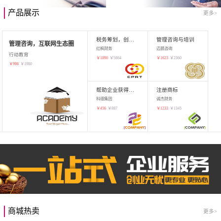
产品展示
更多>
税务筹划，创业增值
管理咨询与培训
管理咨询，互联网生态圈
红枫财务
迈晨咨询
行动教育
￥
1890
￥
5864
￥
1623
￥
2360
￥
998
￥
1980
帮助企业获得知识产权，商标注册
注册商标
科德集团
诚杰财务
￥
456
￥
887
￥
1233
￥
1345
商城热卖
更多>