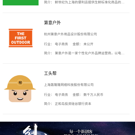
简介：
鲜世纪为上海的便利店提供生鲜标准化商品的供应链服务，帮商家解决生鲜采购、运营问题，帮助商家销售。平台提供的商品覆盖果蔬肉类、常温与低温奶制品、冷冻食品、零食饮料、粮油副食、居家洗护等多个品类，上架SKU3000余个。公司建立了近万平方米的仓储场地和物流配送体系，为合作商家提供快速配送服务。
第意户外
杭州第意户外用品设计股份有限公司
行业：
电子商务
金额：
未公开
简介：
第意户外是一家个性化户外品牌运营商，以电子商务为主要载体，主要从事户外产品的设计、生产、销售业务，产品包含冲锋衣、户外鞋、户外背包等。
工头帮
上海轰隆隆网络科技股份有限公司
行业：
电子商务
金额：
数千万人民币
简介：
正和岛投资硅谷银行资本