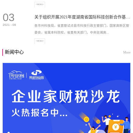
+MORE+
03
高新技术企业，充分...
关于组织开展2021年度湖南省国际科技创新合作基地申报工作的通知
2021
-
08
各市州科技局，省直管试点县市科技行政主管部门，国家高新区管
委会，省属本科院校，省直有关部门，中央驻湘高...
+MORE+
新闻中心
More
校和科研院所，各有...