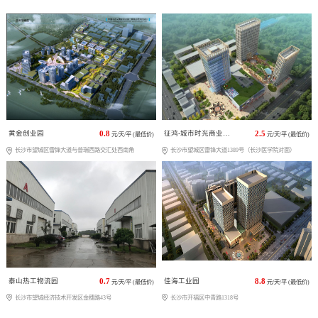
黄金创业园
0.8
征鸿-城市时光商业广场
2.5
元/天/平 (最低价)
元/天/平 (最低价)
长沙市望城区雷锋大道与普瑞西路交汇处西南角
长沙市望城区雷锋大道1389号（长沙医学院对面）
泰山热工物流园
0.7
佳海工业园
8.8
元/天/平 (最低价)
元/天/平 (最低价)
长沙市望城经济技术开发区金穗路43号
长沙市开福区中青路1318号