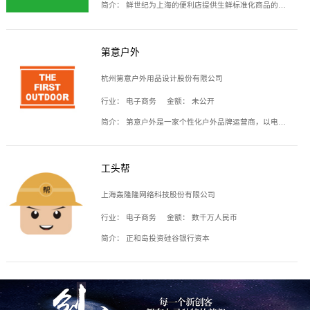
简介：
鲜世纪为上海的便利店提供生鲜标准化商品的供应链服务，帮商家解决生鲜采购、运营问题，帮助商家销售。平台提供的商品覆盖果蔬肉类、常温与低温奶制品、冷冻食品、零食饮料、粮油副食、居家洗护等多个品类，上架SKU3000余个。公司建立了近万平方米的仓储场地和物流配送体系，为合作商家提供快速配送服务。
第意户外
杭州第意户外用品设计股份有限公司
行业：
电子商务
金额：
未公开
简介：
第意户外是一家个性化户外品牌运营商，以电子商务为主要载体，主要从事户外产品的设计、生产、销售业务，产品包含冲锋衣、户外鞋、户外背包等。
工头帮
上海轰隆隆网络科技股份有限公司
行业：
电子商务
金额：
数千万人民币
简介：
正和岛投资硅谷银行资本