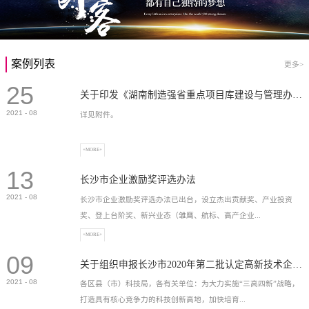
案例列表
更多>
25
关于印发《湖南制造强省重点项目库建设与管理办法》的通知
2021
-
08
详见附件。
+MORE+
13
长沙市企业激励奖评选办法
2021
-
08
长沙市企业激励奖评选办法已出台，设立杰出贡献奖、产业投资
奖、登上台阶奖、新兴业态（雏鹰、航标、高产企业...
+MORE+
09
）奖等，最高奖励2...
关于组织申报长沙市2020年第二批认定高新技术企业奖补的通知
2021
-
08
各区县（市）科技局，各有关单位：为大力实施“三高四新”战略，
打造具有核心竞争力的科技创新高地，加快培育...