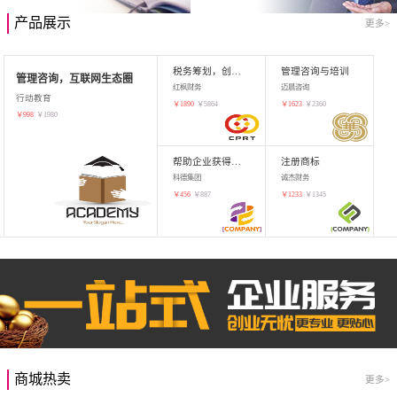
产品展示
更多>
税务筹划，创业增值
管理咨询与培训
管理咨询，互联网生态圈
红枫财务
迈晨咨询
行动教育
￥
1890
￥
5864
￥
1623
￥
2360
￥
998
￥
1980
帮助企业获得知识产权，商标注册
注册商标
科德集团
诚杰财务
￥
456
￥
887
￥
1233
￥
1345
商城热卖
更多>