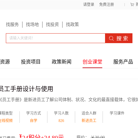
请登录
免费注册
找服务
找场地
找投资
找政策
资源
投资项目
政策新闻
创业课堂
服务产品
员工手册设计与使用
《员工手册》是新进员工了解公司体制、状况、文化的最直接载体，它很
知了员工的行为准则，同时也是员工教育培训的最好教材。本课程分享了
册的设计与使用，阐述员工手册的基本知识，以及设计与应用的方法技巧
课程类型
学习方式
学习人数
适合人群
学习课件
采用合法、合规、合用、好用原则，充分发挥员工手册应有的作用，有效
业正规化运作。
在线视频
自学
826
新进员工
¥
24积分+24.80元
原价：
￥30.00