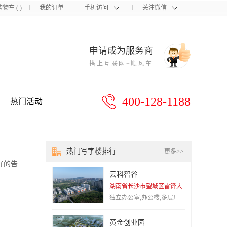
购物车
(
)
我的订单
手机访问
关注微信
申请成为服务商
搭上互联网+顺风车
400-128-1188
热门活动
热门写字楼排行
更多>>
好的告
员工手
云科智谷
。通过
湖南省长沙市望城区雷锋大
提升企
道1389号
独立办公室,办公楼,多层厂
房,独栋厂房,会议室
黄金创业园