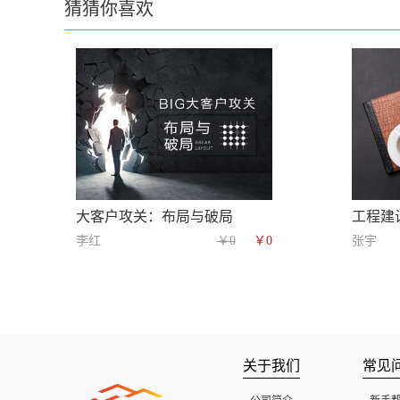
猜猜你喜欢
大客户攻关：布局与破局
工程建
李红
￥0
￥0
张宇
关于我们
常见