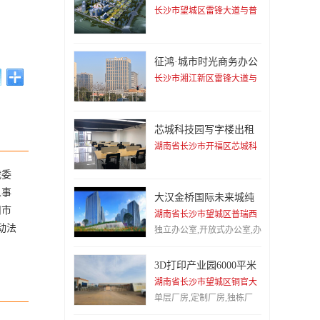
长沙市望城区雷锋大道与普
瑞西路交汇处西南角
独立办公室
,
精装办公室
,
办公
楼
,
多层厂房
,
项目路演对接
区
,
会议室
,
征鸿·城市时光商务办公
楼
长沙市湘江新区雷锋大道与
普瑞大道交汇处西南角
芯城科技园写字楼出租
湖南省长沙市开福区芯城科
技园
裁委
人事
大汉金桥国际未来城纯
写字楼出租
州市
湖南省长沙市望城区普瑞西
路一段1555号
动法
独立办公室,开放式办公室,办
公楼
3D打印产业园6000平米
钢结构厂房招租
湖南省长沙市望城区铜官大
道
单层厂房,定制厂房,独栋厂
房,单层仓库,其它