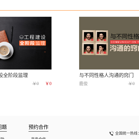
设全阶段监理
与不同性格人沟通的窍门
￥0
￥0
鹿俊
￥0
问题
预约合作
全国统一热线