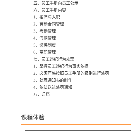
五、员工手册向员工公示
六、员工手册内容
1、招聘与入职
2、劳动合同管理
3、考勤管理
4、假期管理
5、奖惩制度
6、离职管理
七、员工违纪行为处理
1、掌握员工违纪行为事实依据
2、必须严格按照员工手册的级别进行处罚
3、处理通知书的制作
4、依法送达处罚通知
八、归档
课程体验