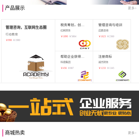
产品展示
更多>
税务筹划，创业增值
管理咨询与培训
管理咨询，互联网生态圈
红枫财务
迈晨咨询
行动教育
￥
1890
￥
5864
￥
1623
￥
2360
￥
998
￥
1980
帮助企业获得知识产权，商标注册
注册商标
科德集团
诚杰财务
￥
456
￥
887
￥
1233
￥
1345
商城热卖
更多>