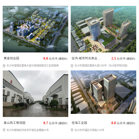
黄金创业园
0.8
征鸿-城市时光商业广场
2.5
元/天/平 (最低价)
元/天/平 (最低价)
长沙市望城区雷锋大道与普瑞西路交汇处西南角
长沙市望城区雷锋大道1389号（长沙医学院对面）
泰山热工物流园
0.7
佳海工业园
8.8
元/天/平 (最低价)
元/天/平 (最低价)
长沙市望城经济技术开发区金穗路43号
长沙市开福区中青路1318号