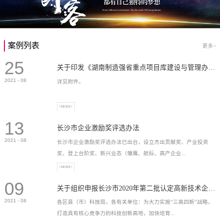
案例列表
更多>
25
关于印发《湖南制造强省重点项目库建设与管理办法》的通知
2021
-
08
详见附件。
+MORE+
13
长沙市企业激励奖评选办法
2021
-
08
长沙市企业激励奖评选办法已出台，设立杰出贡献奖、产业投资
奖、登上台阶奖、新兴业态（雏鹰、航标、高产企业...
+MORE+
09
）奖等，最高奖励2...
关于组织申报长沙市2020年第二批认定高新技术企业奖补的通知
2021
-
08
各区县（市）科技局，各有关单位：为大力实施“三高四新”战略，
打造具有核心竞争力的科技创新高地，加快培育...