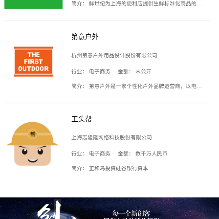
简介：
鲜世纪为上海的便利店提供生鲜标准化商品的供应链服务，帮商家解决生鲜采购、运营问题，帮助商家销售。平台提供的商品覆盖果蔬肉类、常温与低温奶制品、冷冻食品、零食饮料、粮油副食、居家洗护等多个品类，上架SKU3000余个。公司建立了近万平方米的仓储场地和物流配送体系，为合作商家提供快速配送服务。
第意户外
杭州第意户外用品设计股份有限公司
行业：
电子商务
金额：
未公开
简介：
第意户外是一家个性化户外品牌运营商，以电子商务为主要载体，主要从事户外产品的设计、生产、销售业务，产品包含冲锋衣、户外鞋、户外背包等。
工头帮
上海轰隆隆网络科技股份有限公司
行业：
电子商务
金额：
数千万人民币
简介：
正和岛投资硅谷银行资本