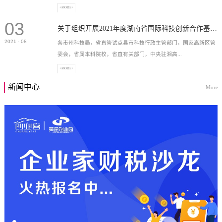
+MORE+
03
高新技术企业，充分...
关于组织开展2021年度湖南省国际科技创新合作基地申报工作的通知
2021
-
08
各市州科技局，省直管试点县市科技行政主管部门，国家高新区管
委会，省属本科院校，省直有关部门，中央驻湘高...
+MORE+
新闻中心
More
校和科研院所，各有...