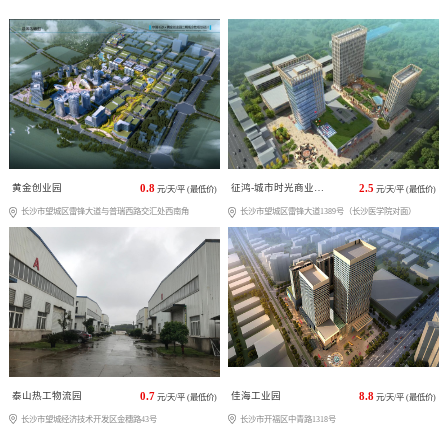
黄金创业园
0.8
征鸿-城市时光商业广场
2.5
元/天/平 (最低价)
元/天/平 (最低价)
长沙市望城区雷锋大道与普瑞西路交汇处西南角
长沙市望城区雷锋大道1389号（长沙医学院对面）
泰山热工物流园
0.7
佳海工业园
8.8
元/天/平 (最低价)
元/天/平 (最低价)
长沙市望城经济技术开发区金穗路43号
长沙市开福区中青路1318号