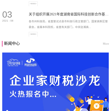
+MORE+
03
高新技术企业，充分...
关于组织开展2021年度湖南省国际科技创新合作基地申报工作的通知
2021
-
08
各市州科技局，省直管试点县市科技行政主管部门，国家高新区管
委会，省属本科院校，省直有关部门，中央驻湘高...
+MORE+
新闻中心
More
校和科研院所，各有...