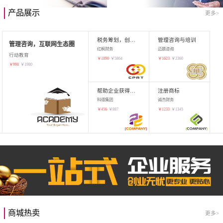
产品展示
更多>
税务筹划，创业增值
管理咨询与培训
管理咨询，互联网生态圈
红枫财务
迈晨咨询
行动教育
￥
1890
￥
5864
￥
1623
￥
2360
￥
998
￥
1980
帮助企业获得知识产权，商标注册
注册商标
科德集团
诚杰财务
￥
456
￥
887
￥
1233
￥
1345
商城热卖
更多>