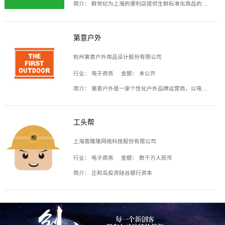
简介：
鲜世纪为上海的便利店提供生鲜标准化商品的供应链服务，帮商家解决生鲜采购、运营问题，帮助商家销售。平台提供的商品覆盖果蔬肉类、常温与低温奶制品、冷冻食品、零食饮料、粮油副食、居家洗护等多个品类，上架SKU3000余个。公司建立了近万平方米的仓储场地和物流配送体系，为合作商家提供快速配送服务。
第意户外
杭州第意户外用品设计股份有限公司
行业：
电子商务
金额：
未公开
简介：
第意户外是一家个性化户外品牌运营商，以电子商务为主要载体，主要从事户外产品的设计、生产、销售业务，产品包含冲锋衣、户外鞋、户外背包等。
工头帮
上海轰隆隆网络科技股份有限公司
行业：
电子商务
金额：
数千万人民币
简介：
正和岛投资硅谷银行资本