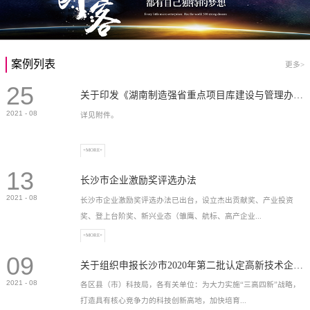
案例列表
更多>
25
关于印发《湖南制造强省重点项目库建设与管理办法》的通知
2021
-
08
详见附件。
+MORE+
13
长沙市企业激励奖评选办法
2021
-
08
长沙市企业激励奖评选办法已出台，设立杰出贡献奖、产业投资
奖、登上台阶奖、新兴业态（雏鹰、航标、高产企业...
+MORE+
09
）奖等，最高奖励2...
关于组织申报长沙市2020年第二批认定高新技术企业奖补的通知
2021
-
08
各区县（市）科技局，各有关单位：为大力实施“三高四新”战略，
打造具有核心竞争力的科技创新高地，加快培育...