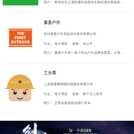
简介：
鲜世纪为上海的便利店提供生鲜标准化商品的供应链服务，帮商家解决生鲜采购、运营问题，帮助商家销售。平台提供的商品覆盖果蔬肉类、常温与低温奶制品、冷冻食品、零食饮料、粮油副食、居家洗护等多个品类，上架SKU3000余个。公司建立了近万平方米的仓储场地和物流配送体系，为合作商家提供快速配送服务。
第意户外
杭州第意户外用品设计股份有限公司
行业：
电子商务
金额：
未公开
简介：
第意户外是一家个性化户外品牌运营商，以电子商务为主要载体，主要从事户外产品的设计、生产、销售业务，产品包含冲锋衣、户外鞋、户外背包等。
工头帮
上海轰隆隆网络科技股份有限公司
行业：
电子商务
金额：
数千万人民币
简介：
正和岛投资硅谷银行资本