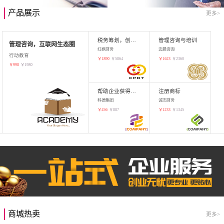
产品展示
更多>
税务筹划，创业增值
管理咨询与培训
管理咨询，互联网生态圈
红枫财务
迈晨咨询
行动教育
￥
1890
￥
5864
￥
1623
￥
2360
￥
998
￥
1980
帮助企业获得知识产权，商标注册
注册商标
科德集团
诚杰财务
￥
456
￥
887
￥
1233
￥
1345
商城热卖
更多>