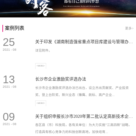
案例列表
更多>
25
关于印发《湖南制造强省重点项目库建设与管理办法》的通知
2021
-
08
详见附件。
+MORE+
13
长沙市企业激励奖评选办法
2021
-
08
长沙市企业激励奖评选办法已出台，设立杰出贡献奖、产业投资
奖、登上台阶奖、新兴业态（雏鹰、航标、高产企业...
+MORE+
09
）奖等，最高奖励2...
关于组织申报长沙市2020年第二批认定高新技术企业奖补的通知
2021
-
08
各区县（市）科技局，各有关单位：为大力实施“三高四新”战略，
打造具有核心竞争力的科技创新高地，加快培育...