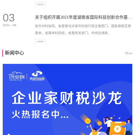
+MORE+
03
高新技术企业，充分...
关于组织开展2021年度湖南省国际科技创新合作基地申报工作的通知
2021
-
08
各市州科技局，省直管试点县市科技行政主管部门，国家高新区管
委会，省属本科院校，省直有关部门，中央驻湘高...
+MORE+
新闻中心
More
校和科研院所，各有...