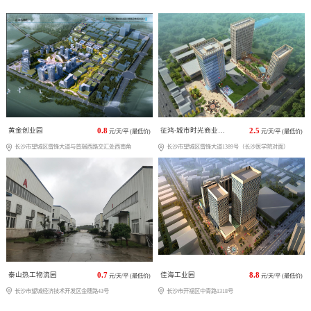
黄金创业园
0.8
征鸿-城市时光商业广场
2.5
元/天/平 (最低价)
元/天/平 (最低价)
长沙市望城区雷锋大道与普瑞西路交汇处西南角
长沙市望城区雷锋大道1389号（长沙医学院对面）
泰山热工物流园
0.7
佳海工业园
8.8
元/天/平 (最低价)
元/天/平 (最低价)
长沙市望城经济技术开发区金穗路43号
长沙市开福区中青路1318号