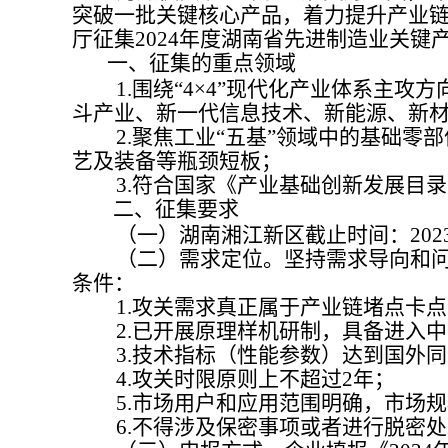
突破一批关键核心产品，着力提升产业
厅
征集
2024年度湖南省先进制造业关键
一、征集的重点领域
1.围绕“4×4”现代化产业体系主攻
斗产业、新一代信息技术、新能源、新
2.聚焦工业“五基”领域中的基础零部
艺及装备等瓶颈短板；
3.符合国家《产业基础创新发展目录
二、征集要求
（一）
湖南湘江新区
截止时间
：
20
（二）需求定位。坚持需求导向和问
条件：
1.攻关需求真正属于产业链堵点卡点
2.已开展原理样机研制，具备进入中
3.技术指标（性能参数）达到国外同
4.攻关时限原则上不超过2年；
5.市场用户和应用范围明确，市场规
6.不得涉及保密事项或者进行脱密处