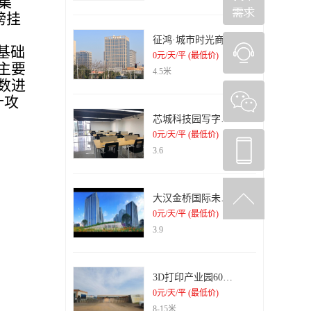
集
榜挂
征鸿·城市时光商务办公楼
基础
0元/天/平 (最低价)
主要
4.5米
数进
计攻
芯城科技园写字楼出租
0元/天/平 (最低价)
3.6
大汉金桥国际未来城纯写字楼出租
0元/天/平 (最低价)
3.9
3D打印产业园6000平米钢结构厂房招租
0元/天/平 (最低价)
8-15米