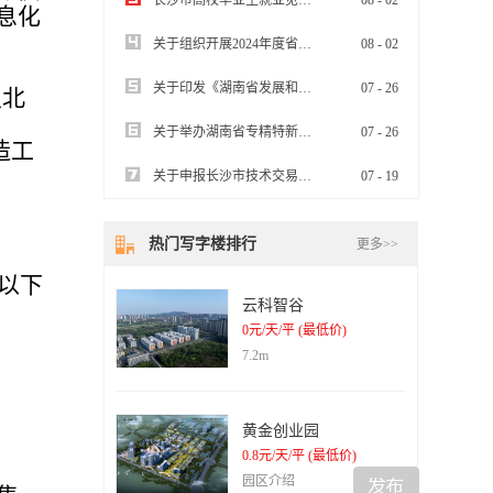
长沙市高校毕业生就业见习基地认定办事指南
08
-
02
息化
关于组织开展2024年度省现代服务业发展专项资金项目申报工作的通知
08
-
02
关于印发《湖南省发展和改革委员会落实2024年省政府大抓落实工作激励措施二十条实施方案》的通知
07
-
26
及北
关于举办湖南省专精特新中小企业“一月一链”投融资对接会（生物医药、绿色食品等特色优势产业专场）的通知
07
-
26
造工
关于申报长沙市技术交易补贴的通知
07
-
19
热门写字楼排行
更多>>
以下
云科智谷
0元/天/平 (最低价)
7.2m
黄金创业园
0.8元/天/平 (最低价)
园区介绍