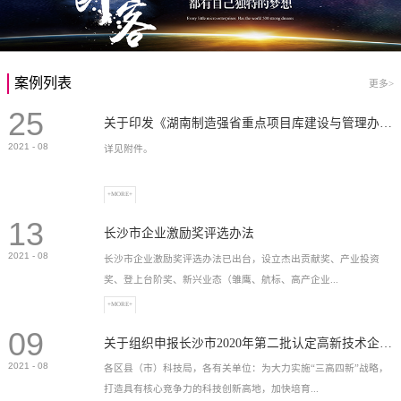
案例列表
更多>
25
关于印发《湖南制造强省重点项目库建设与管理办法》的通知
2021
-
08
详见附件。
+MORE+
13
长沙市企业激励奖评选办法
2021
-
08
长沙市企业激励奖评选办法已出台，设立杰出贡献奖、产业投资
奖、登上台阶奖、新兴业态（雏鹰、航标、高产企业...
+MORE+
09
）奖等，最高奖励2...
关于组织申报长沙市2020年第二批认定高新技术企业奖补的通知
2021
-
08
各区县（市）科技局，各有关单位：为大力实施“三高四新”战略，
打造具有核心竞争力的科技创新高地，加快培育...