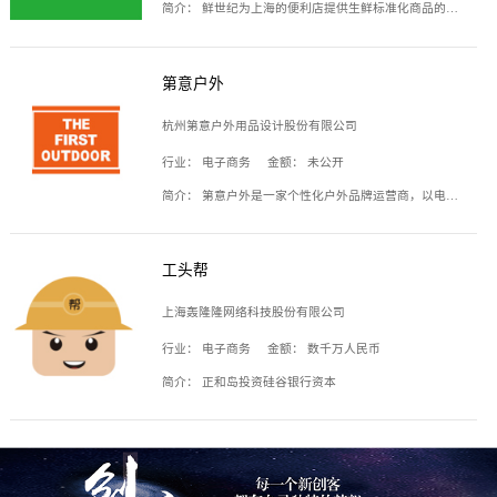
简介：
鲜世纪为上海的便利店提供生鲜标准化商品的供应链服务，帮商家解决生鲜采购、运营问题，帮助商家销售。平台提供的商品覆盖果蔬肉类、常温与低温奶制品、冷冻食品、零食饮料、粮油副食、居家洗护等多个品类，上架SKU3000余个。公司建立了近万平方米的仓储场地和物流配送体系，为合作商家提供快速配送服务。
第意户外
杭州第意户外用品设计股份有限公司
行业：
电子商务
金额：
未公开
简介：
第意户外是一家个性化户外品牌运营商，以电子商务为主要载体，主要从事户外产品的设计、生产、销售业务，产品包含冲锋衣、户外鞋、户外背包等。
工头帮
上海轰隆隆网络科技股份有限公司
行业：
电子商务
金额：
数千万人民币
简介：
正和岛投资硅谷银行资本