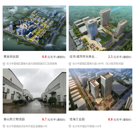
黄金创业园
0.8
征鸿-城市时光商业广场
2.5
元/天/平 (最低价)
元/天/平 (最低价)
长沙市望城区雷锋大道与普瑞西路交汇处西南角
长沙市望城区雷锋大道1389号（长沙医学院对面）
泰山热工物流园
0.7
佳海工业园
8.8
元/天/平 (最低价)
元/天/平 (最低价)
长沙市望城经济技术开发区金穗路43号
长沙市开福区中青路1318号