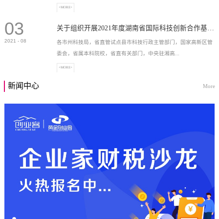
+MORE+
03
高新技术企业，充分...
关于组织开展2021年度湖南省国际科技创新合作基地申报工作的通知
2021
-
08
各市州科技局，省直管试点县市科技行政主管部门，国家高新区管
委会，省属本科院校，省直有关部门，中央驻湘高...
+MORE+
新闻中心
More
校和科研院所，各有...