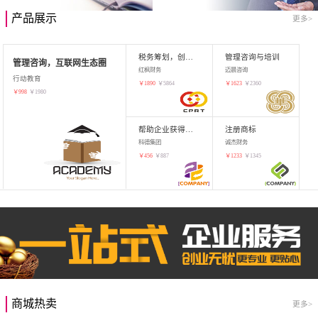
产品展示
更多>
税务筹划，创业增值
管理咨询与培训
管理咨询，互联网生态圈
红枫财务
迈晨咨询
行动教育
￥
1890
￥
5864
￥
1623
￥
2360
￥
998
￥
1980
帮助企业获得知识产权，商标注册
注册商标
科德集团
诚杰财务
￥
456
￥
887
￥
1233
￥
1345
商城热卖
更多>