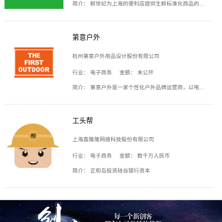
简介：
鲜世纪为上海的便利店提供生鲜标准化商品的供应链服务，帮商家解决生鲜采购、运营问题，帮助商家销售。平台提供的商品覆盖果蔬肉类、常温与低温奶制品、冷冻食品、零食饮料、粮油副食、居家洗护等多个品类，上架SKU3000余个。公司建立了近万平方米的仓储场地和物流配送体系，为合作商家提供快速配送服务。
第意户外
杭州第意户外用品设计股份有限公司
行业：
电子商务
金额：
未公开
简介：
第意户外是一家个性化户外品牌运营商，以电子商务为主要载体，主要从事户外产品的设计、生产、销售业务，产品包含冲锋衣、户外鞋、户外背包等。
工头帮
上海轰隆隆网络科技股份有限公司
行业：
电子商务
金额：
数千万人民币
简介：
正和岛投资硅谷银行资本