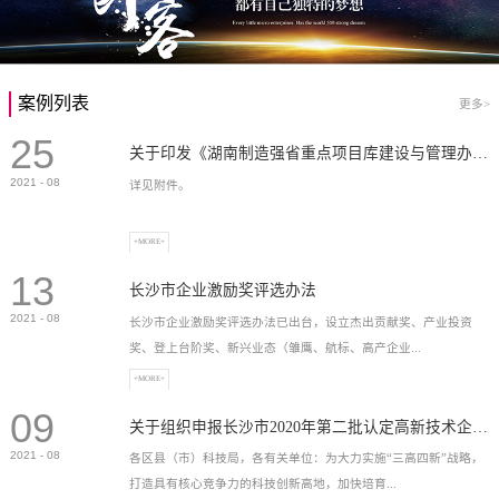
案例列表
更多>
25
关于印发《湖南制造强省重点项目库建设与管理办法》的通知
2021
-
08
详见附件。
+MORE+
13
长沙市企业激励奖评选办法
2021
-
08
长沙市企业激励奖评选办法已出台，设立杰出贡献奖、产业投资
奖、登上台阶奖、新兴业态（雏鹰、航标、高产企业...
+MORE+
09
）奖等，最高奖励2...
关于组织申报长沙市2020年第二批认定高新技术企业奖补的通知
2021
-
08
各区县（市）科技局，各有关单位：为大力实施“三高四新”战略，
打造具有核心竞争力的科技创新高地，加快培育...