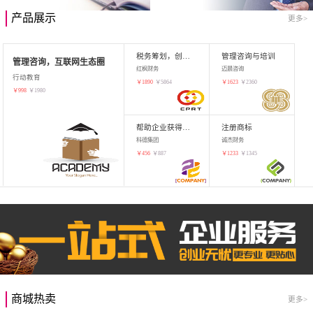
产品展示
更多>
税务筹划，创业增值
管理咨询与培训
管理咨询，互联网生态圈
红枫财务
迈晨咨询
行动教育
￥
1890
￥
5864
￥
1623
￥
2360
￥
998
￥
1980
帮助企业获得知识产权，商标注册
注册商标
科德集团
诚杰财务
￥
456
￥
887
￥
1233
￥
1345
商城热卖
更多>