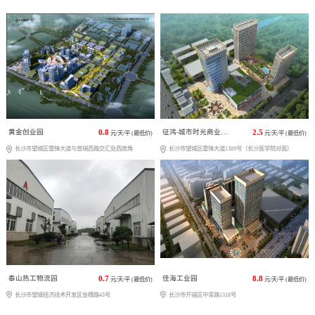
黄金创业园
0.8
征鸿-城市时光商业广场
2.5
元/天/平 (最低价)
元/天/平 (最低价)
长沙市望城区雷锋大道与普瑞西路交汇处西南角
长沙市望城区雷锋大道1389号（长沙医学院对面）
泰山热工物流园
0.7
佳海工业园
8.8
元/天/平 (最低价)
元/天/平 (最低价)
长沙市望城经济技术开发区金穗路43号
长沙市开福区中青路1318号