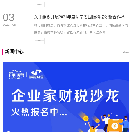
+MORE+
03
高新技术企业，充分...
关于组织开展2021年度湖南省国际科技创新合作基地申报工作的通知
2021
-
08
各市州科技局，省直管试点县市科技行政主管部门，国家高新区管
委会，省属本科院校，省直有关部门，中央驻湘高...
+MORE+
新闻中心
More
校和科研院所，各有...