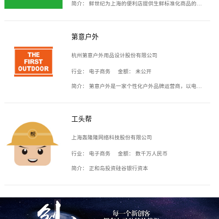
简介：
鲜世纪为上海的便利店提供生鲜标准化商品的供应链服务，帮商家解决生鲜采购、运营问题，帮助商家销售。平台提供的商品覆盖果蔬肉类、常温与低温奶制品、冷冻食品、零食饮料、粮油副食、居家洗护等多个品类，上架SKU3000余个。公司建立了近万平方米的仓储场地和物流配送体系，为合作商家提供快速配送服务。
第意户外
杭州第意户外用品设计股份有限公司
行业：
电子商务
金额：
未公开
简介：
第意户外是一家个性化户外品牌运营商，以电子商务为主要载体，主要从事户外产品的设计、生产、销售业务，产品包含冲锋衣、户外鞋、户外背包等。
工头帮
上海轰隆隆网络科技股份有限公司
行业：
电子商务
金额：
数千万人民币
简介：
正和岛投资硅谷银行资本