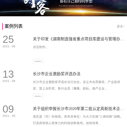
案例列表
更多>
25
关于印发《湖南制造强省重点项目库建设与管理办法》的通知
2021
-
08
详见附件。
+MORE+
13
长沙市企业激励奖评选办法
2021
-
08
长沙市企业激励奖评选办法已出台，设立杰出贡献奖、产业投资
奖、登上台阶奖、新兴业态（雏鹰、航标、高产企业...
+MORE+
09
）奖等，最高奖励2...
关于组织申报长沙市2020年第二批认定高新技术企业奖补的通知
2021
-
08
各区县（市）科技局，各有关单位：为大力实施“三高四新”战略，
打造具有核心竞争力的科技创新高地，加快培育...