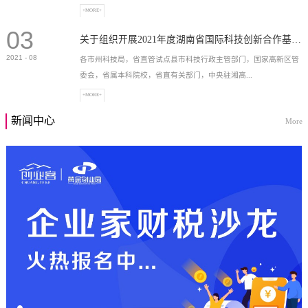
+MORE+
03
高新技术企业，充分...
关于组织开展2021年度湖南省国际科技创新合作基地申报工作的通知
2021
-
08
各市州科技局，省直管试点县市科技行政主管部门，国家高新区管
委会，省属本科院校，省直有关部门，中央驻湘高...
+MORE+
新闻中心
More
校和科研院所，各有...