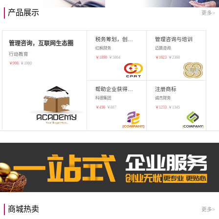
产品展示
更多>
税务筹划，创业增值
管理咨询与培训
管理咨询，互联网生态圈
红枫财务
迈晨咨询
行动教育
￥
1890
￥
5864
￥
1623
￥
2360
￥
998
￥
1980
帮助企业获得知识产权，商标注册
注册商标
科德集团
诚杰财务
￥
456
￥
887
￥
1233
￥
1345
商城热卖
更多>