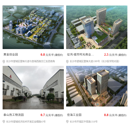
黄金创业园
0.8
征鸿-城市时光商业广场
2.5
元/天/平 (最低价)
元/天/平 (最低价)
长沙市望城区雷锋大道与普瑞西路交汇处西南角
长沙市望城区雷锋大道1389号（长沙医学院对面）
泰山热工物流园
0.7
佳海工业园
8.8
元/天/平 (最低价)
元/天/平 (最低价)
长沙市望城经济技术开发区金穗路43号
长沙市开福区中青路1318号