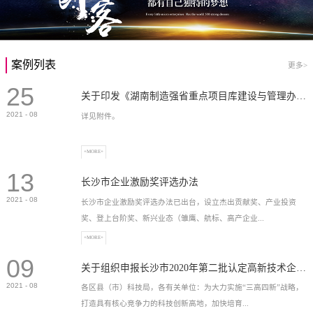
案例列表
更多>
25
关于印发《湖南制造强省重点项目库建设与管理办法》的通知
2021
-
08
详见附件。
+MORE+
13
长沙市企业激励奖评选办法
2021
-
08
长沙市企业激励奖评选办法已出台，设立杰出贡献奖、产业投资
奖、登上台阶奖、新兴业态（雏鹰、航标、高产企业...
+MORE+
09
）奖等，最高奖励2...
关于组织申报长沙市2020年第二批认定高新技术企业奖补的通知
2021
-
08
各区县（市）科技局，各有关单位：为大力实施“三高四新”战略，
打造具有核心竞争力的科技创新高地，加快培育...