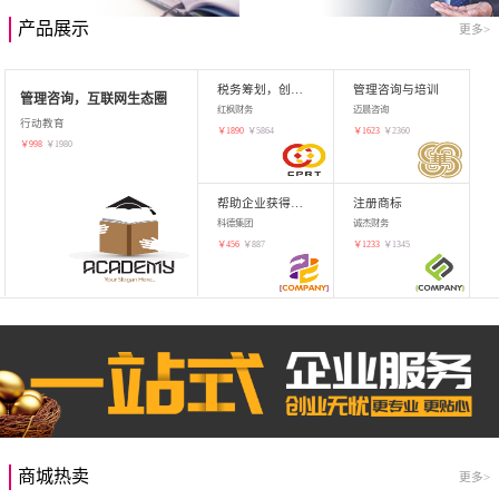
产品展示
更多>
税务筹划，创业增值
管理咨询与培训
管理咨询，互联网生态圈
红枫财务
迈晨咨询
行动教育
￥
1890
￥
5864
￥
1623
￥
2360
￥
998
￥
1980
帮助企业获得知识产权，商标注册
注册商标
科德集团
诚杰财务
￥
456
￥
887
￥
1233
￥
1345
商城热卖
更多>