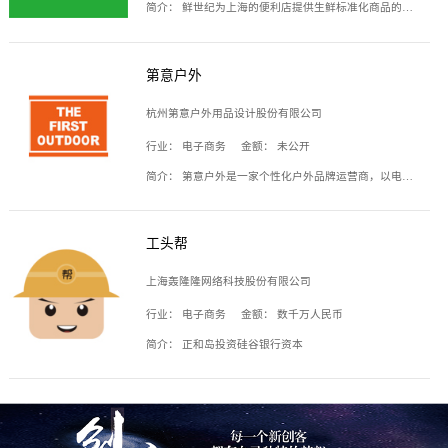
简介：
鲜世纪为上海的便利店提供生鲜标准化商品的供应链服务，帮商家解决生鲜采购、运营问题，帮助商家销售。平台提供的商品覆盖果蔬肉类、常温与低温奶制品、冷冻食品、零食饮料、粮油副食、居家洗护等多个品类，上架SKU3000余个。公司建立了近万平方米的仓储场地和物流配送体系，为合作商家提供快速配送服务。
第意户外
杭州第意户外用品设计股份有限公司
行业：
电子商务
金额：
未公开
简介：
第意户外是一家个性化户外品牌运营商，以电子商务为主要载体，主要从事户外产品的设计、生产、销售业务，产品包含冲锋衣、户外鞋、户外背包等。
工头帮
上海轰隆隆网络科技股份有限公司
行业：
电子商务
金额：
数千万人民币
简介：
正和岛投资硅谷银行资本