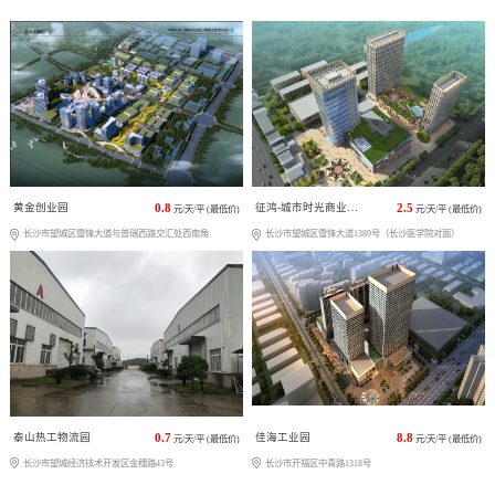
黄金创业园
0.8
征鸿-城市时光商业广场
2.5
元/天/平 (最低价)
元/天/平 (最低价)
长沙市望城区雷锋大道与普瑞西路交汇处西南角
长沙市望城区雷锋大道1389号（长沙医学院对面）
泰山热工物流园
0.7
佳海工业园
8.8
元/天/平 (最低价)
元/天/平 (最低价)
长沙市望城经济技术开发区金穗路43号
长沙市开福区中青路1318号