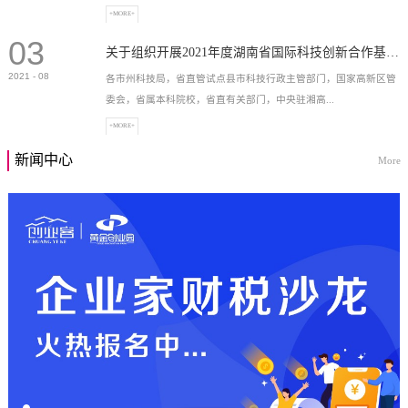
+MORE+
03
高新技术企业，充分...
关于组织开展2021年度湖南省国际科技创新合作基地申报工作的通知
2021
-
08
各市州科技局，省直管试点县市科技行政主管部门，国家高新区管
委会，省属本科院校，省直有关部门，中央驻湘高...
+MORE+
新闻中心
More
校和科研院所，各有...