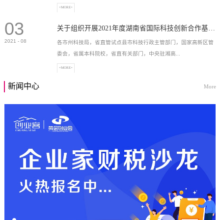
+MORE+
03
高新技术企业，充分...
关于组织开展2021年度湖南省国际科技创新合作基地申报工作的通知
2021
-
08
各市州科技局，省直管试点县市科技行政主管部门，国家高新区管
委会，省属本科院校，省直有关部门，中央驻湘高...
+MORE+
新闻中心
More
校和科研院所，各有...