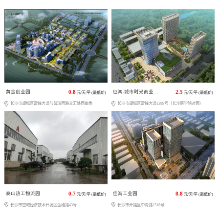
黄金创业园
0.8
征鸿-城市时光商业广场
2.5
元/天/平 (最低价)
元/天/平 (最低价)
长沙市望城区雷锋大道与普瑞西路交汇处西南角
长沙市望城区雷锋大道1389号（长沙医学院对面）
泰山热工物流园
0.7
佳海工业园
8.8
元/天/平 (最低价)
元/天/平 (最低价)
长沙市望城经济技术开发区金穗路43号
长沙市开福区中青路1318号