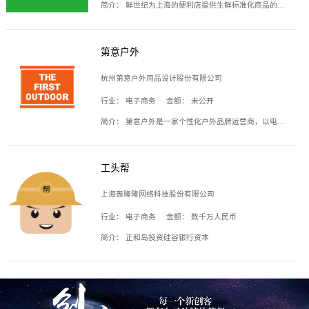
简介：
鲜世纪为上海的便利店提供生鲜标准化商品的供应链服务，帮商家解决生鲜采购、运营问题，帮助商家销售。平台提供的商品覆盖果蔬肉类、常温与低温奶制品、冷冻食品、零食饮料、粮油副食、居家洗护等多个品类，上架SKU3000余个。公司建立了近万平方米的仓储场地和物流配送体系，为合作商家提供快速配送服务。
第意户外
杭州第意户外用品设计股份有限公司
行业：
电子商务
金额：
未公开
简介：
第意户外是一家个性化户外品牌运营商，以电子商务为主要载体，主要从事户外产品的设计、生产、销售业务，产品包含冲锋衣、户外鞋、户外背包等。
工头帮
上海轰隆隆网络科技股份有限公司
行业：
电子商务
金额：
数千万人民币
简介：
正和岛投资硅谷银行资本