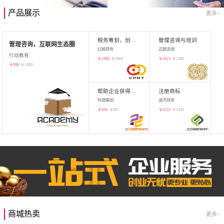
产品展示
更多>
税务筹划，创业增值
管理咨询与培训
管理咨询，互联网生态圈
红枫财务
迈晨咨询
行动教育
￥
1890
￥
5864
￥
1623
￥
2360
￥
998
￥
1980
帮助企业获得知识产权，商标注册
注册商标
科德集团
诚杰财务
￥
456
￥
887
￥
1233
￥
1345
商城热卖
更多>