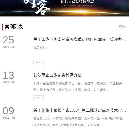
案例列表
更多>
25
关于印发《湖南制造强省重点项目库建设与管理办法》的通知
2021
-
08
详见附件。
+MORE+
13
长沙市企业激励奖评选办法
2021
-
08
长沙市企业激励奖评选办法已出台，设立杰出贡献奖、产业投资
奖、登上台阶奖、新兴业态（雏鹰、航标、高产企业...
+MORE+
09
）奖等，最高奖励2...
关于组织申报长沙市2020年第二批认定高新技术企业奖补的通知
2021
-
08
各区县（市）科技局，各有关单位：为大力实施“三高四新”战略，
打造具有核心竞争力的科技创新高地，加快培育...