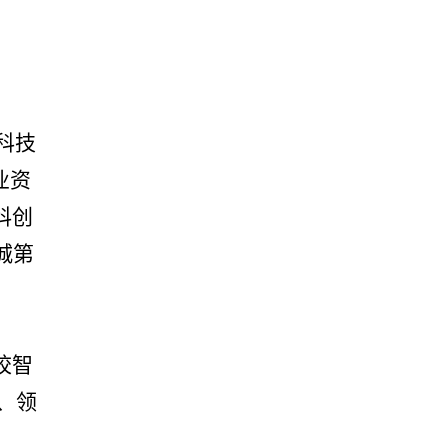
科技
业资
科创
城第
校智
、领