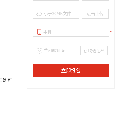
小于30MB文件
*
无处可