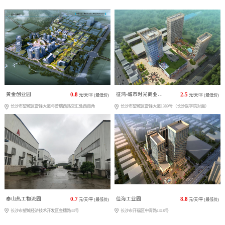
黄金创业园
0.8
征鸿-城市时光商业广场
2.5
元/天/平 (最低价)
元/天/平 (最低价)
长沙市望城区雷锋大道与普瑞西路交汇处西南角
长沙市望城区雷锋大道1389号（长沙医学院对面）
泰山热工物流园
0.7
佳海工业园
8.8
元/天/平 (最低价)
元/天/平 (最低价)
长沙市望城经济技术开发区金穗路43号
长沙市开福区中青路1318号