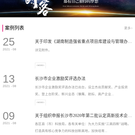
案例列表
更多>
25
关于印发《湖南制造强省重点项目库建设与管理办法》的通知
2021
-
08
详见附件。
+MORE+
13
长沙市企业激励奖评选办法
2021
-
08
长沙市企业激励奖评选办法已出台，设立杰出贡献奖、产业投资
奖、登上台阶奖、新兴业态（雏鹰、航标、高产企业...
+MORE+
09
）奖等，最高奖励2...
关于组织申报长沙市2020年第二批认定高新技术企业奖补的通知
2021
-
08
各区县（市）科技局，各有关单位：为大力实施“三高四新”战略，
打造具有核心竞争力的科技创新高地，加快培育...