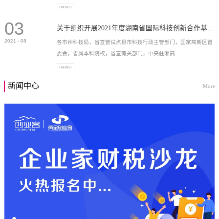
+MORE+
03
高新技术企业，充分...
关于组织开展2021年度湖南省国际科技创新合作基地申报工作的通知
2021
-
08
各市州科技局，省直管试点县市科技行政主管部门，国家高新区管
委会，省属本科院校，省直有关部门，中央驻湘高...
+MORE+
新闻中心
More
校和科研院所，各有...