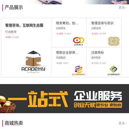
产品展示
更多>
税务筹划，创业增值
管理咨询与培训
管理咨询，互联网生态圈
红枫财务
迈晨咨询
行动教育
￥
1890
￥
5864
￥
1623
￥
2360
￥
998
￥
1980
帮助企业获得知识产权，商标注册
注册商标
科德集团
诚杰财务
￥
456
￥
887
￥
1233
￥
1345
商城热卖
更多>