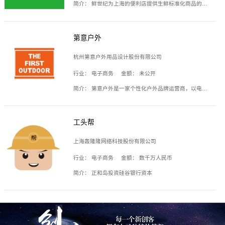
简介：
鲜世纪为上海的便利店提供生鲜标准化商品的供应链服务，帮商家解决生鲜采购、运营问题，帮助商家销售。平台提供的商品覆盖果蔬肉类、常温与低温奶制品、冷冻食品、零食饮料、粮油副食、居家洗护等多个品类，上架SKU3000余个。公司建立了近万平方米的仓储场地和物流配送体系，为合作商家提供快速配送服务。
第意户外
杭州第意户外用品设计股份有限公司
行业：
电子商务
金额：
未公开
简介：
第意户外是一家个性化户外品牌运营商，以电子商务为主要载体，主要从事户外产品的设计、生产、销售业务，产品包含冲锋衣、户外鞋、户外背包等。
工头帮
上海轰隆隆网络科技股份有限公司
行业：
电子商务
金额：
数千万人民币
简介：
正和岛投资硅谷银行资本