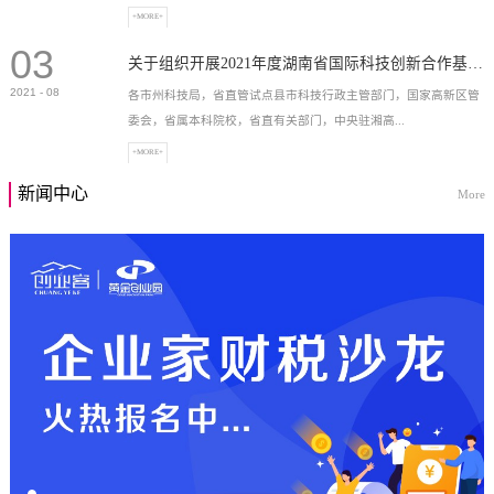
+MORE+
03
高新技术企业，充分...
关于组织开展2021年度湖南省国际科技创新合作基地申报工作的通知
2021
-
08
各市州科技局，省直管试点县市科技行政主管部门，国家高新区管
委会，省属本科院校，省直有关部门，中央驻湘高...
+MORE+
新闻中心
More
校和科研院所，各有...