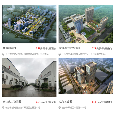
黄金创业园
0.8
征鸿-城市时光商业广场
2.5
元/天/平 (最低价)
元/天/平 (最低价)
长沙市望城区雷锋大道与普瑞西路交汇处西南角
长沙市望城区雷锋大道1389号（长沙医学院对面）
泰山热工物流园
0.7
佳海工业园
8.8
元/天/平 (最低价)
元/天/平 (最低价)
长沙市望城经济技术开发区金穗路43号
长沙市开福区中青路1318号