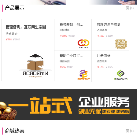
产品展示
更多>
税务筹划，创业增值
管理咨询与培训
管理咨询，互联网生态圈
红枫财务
迈晨咨询
行动教育
￥
1890
￥
5864
￥
1623
￥
2360
￥
998
￥
1980
帮助企业获得知识产权，商标注册
注册商标
科德集团
诚杰财务
￥
456
￥
887
￥
1233
￥
1345
商城热卖
更多>