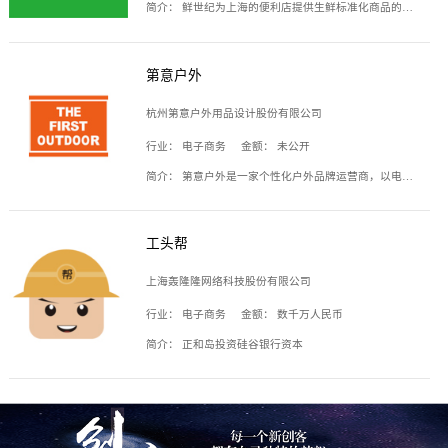
简介：
鲜世纪为上海的便利店提供生鲜标准化商品的供应链服务，帮商家解决生鲜采购、运营问题，帮助商家销售。平台提供的商品覆盖果蔬肉类、常温与低温奶制品、冷冻食品、零食饮料、粮油副食、居家洗护等多个品类，上架SKU3000余个。公司建立了近万平方米的仓储场地和物流配送体系，为合作商家提供快速配送服务。
第意户外
杭州第意户外用品设计股份有限公司
行业：
电子商务
金额：
未公开
简介：
第意户外是一家个性化户外品牌运营商，以电子商务为主要载体，主要从事户外产品的设计、生产、销售业务，产品包含冲锋衣、户外鞋、户外背包等。
工头帮
上海轰隆隆网络科技股份有限公司
行业：
电子商务
金额：
数千万人民币
简介：
正和岛投资硅谷银行资本