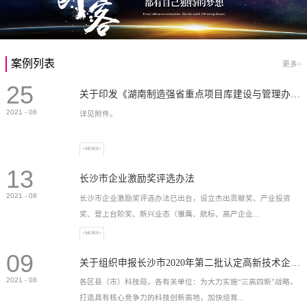
案例列表
更多>
25
关于印发《湖南制造强省重点项目库建设与管理办法》的通知
2021
-
08
详见附件。
+MORE+
13
长沙市企业激励奖评选办法
2021
-
08
长沙市企业激励奖评选办法已出台，设立杰出贡献奖、产业投资
奖、登上台阶奖、新兴业态（雏鹰、航标、高产企业...
+MORE+
09
）奖等，最高奖励2...
关于组织申报长沙市2020年第二批认定高新技术企业奖补的通知
2021
-
08
各区县（市）科技局，各有关单位：为大力实施“三高四新”战略，
打造具有核心竞争力的科技创新高地，加快培育...