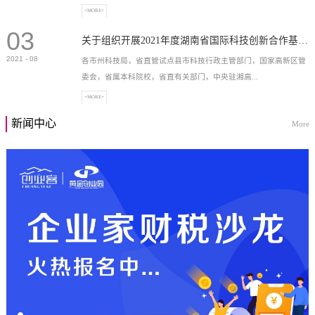
+MORE+
03
高新技术企业，充分...
关于组织开展2021年度湖南省国际科技创新合作基地申报工作的通知
2021
-
08
各市州科技局，省直管试点县市科技行政主管部门，国家高新区管
委会，省属本科院校，省直有关部门，中央驻湘高...
+MORE+
新闻中心
More
校和科研院所，各有...