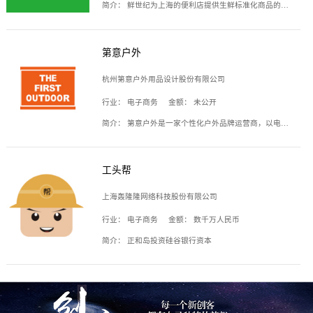
简介：
鲜世纪为上海的便利店提供生鲜标准化商品的供应链服务，帮商家解决生鲜采购、运营问题，帮助商家销售。平台提供的商品覆盖果蔬肉类、常温与低温奶制品、冷冻食品、零食饮料、粮油副食、居家洗护等多个品类，上架SKU3000余个。公司建立了近万平方米的仓储场地和物流配送体系，为合作商家提供快速配送服务。
第意户外
杭州第意户外用品设计股份有限公司
行业：
电子商务
金额：
未公开
简介：
第意户外是一家个性化户外品牌运营商，以电子商务为主要载体，主要从事户外产品的设计、生产、销售业务，产品包含冲锋衣、户外鞋、户外背包等。
工头帮
上海轰隆隆网络科技股份有限公司
行业：
电子商务
金额：
数千万人民币
简介：
正和岛投资硅谷银行资本