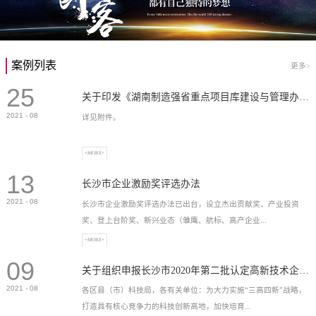
案例列表
更多>
25
关于印发《湖南制造强省重点项目库建设与管理办法》的通知
2021
-
08
详见附件。
+MORE+
13
长沙市企业激励奖评选办法
2021
-
08
长沙市企业激励奖评选办法已出台，设立杰出贡献奖、产业投资
奖、登上台阶奖、新兴业态（雏鹰、航标、高产企业...
+MORE+
09
）奖等，最高奖励2...
关于组织申报长沙市2020年第二批认定高新技术企业奖补的通知
2021
-
08
各区县（市）科技局，各有关单位：为大力实施“三高四新”战略，
打造具有核心竞争力的科技创新高地，加快培育...