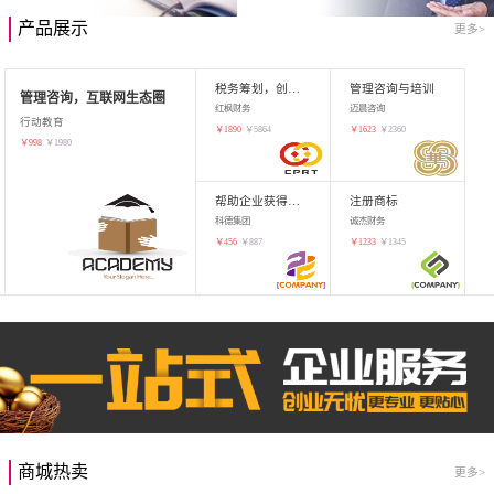
产品展示
更多>
税务筹划，创业增值
管理咨询与培训
管理咨询，互联网生态圈
红枫财务
迈晨咨询
行动教育
￥
1890
￥
5864
￥
1623
￥
2360
￥
998
￥
1980
帮助企业获得知识产权，商标注册
注册商标
科德集团
诚杰财务
￥
456
￥
887
￥
1233
￥
1345
商城热卖
更多>