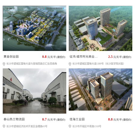
黄金创业园
0.8
征鸿-城市时光商业广场
2.5
元/天/平 (最低价)
元/天/平 (最低价)
长沙市望城区雷锋大道与普瑞西路交汇处西南角
长沙市望城区雷锋大道1389号（长沙医学院对面）
泰山热工物流园
0.7
佳海工业园
8.8
元/天/平 (最低价)
元/天/平 (最低价)
长沙市望城经济技术开发区金穗路43号
长沙市开福区中青路1318号