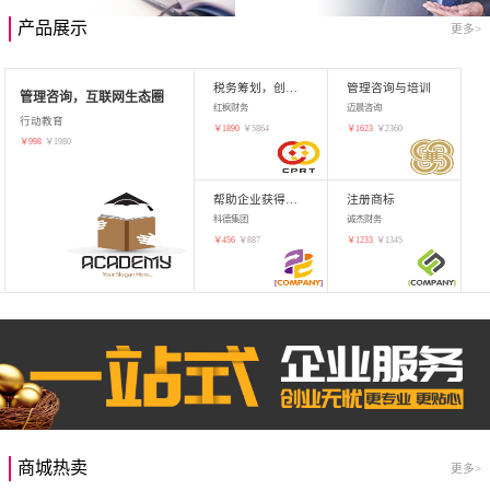
产品展示
更多>
税务筹划，创业增值
管理咨询与培训
管理咨询，互联网生态圈
红枫财务
迈晨咨询
行动教育
￥
1890
￥
5864
￥
1623
￥
2360
￥
998
￥
1980
帮助企业获得知识产权，商标注册
注册商标
科德集团
诚杰财务
￥
456
￥
887
￥
1233
￥
1345
商城热卖
更多>