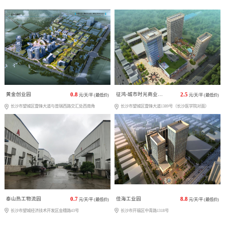
黄金创业园
0.8
征鸿-城市时光商业广场
2.5
元/天/平 (最低价)
元/天/平 (最低价)
长沙市望城区雷锋大道与普瑞西路交汇处西南角
长沙市望城区雷锋大道1389号（长沙医学院对面）
泰山热工物流园
0.7
佳海工业园
8.8
元/天/平 (最低价)
元/天/平 (最低价)
长沙市望城经济技术开发区金穗路43号
长沙市开福区中青路1318号