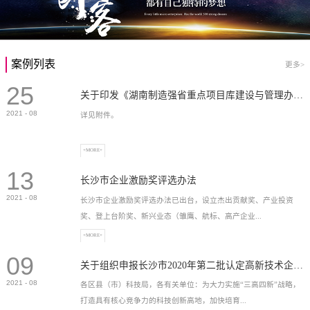
案例列表
更多>
25
关于印发《湖南制造强省重点项目库建设与管理办法》的通知
2021
-
08
详见附件。
+MORE+
13
长沙市企业激励奖评选办法
2021
-
08
长沙市企业激励奖评选办法已出台，设立杰出贡献奖、产业投资
奖、登上台阶奖、新兴业态（雏鹰、航标、高产企业...
+MORE+
09
）奖等，最高奖励2...
关于组织申报长沙市2020年第二批认定高新技术企业奖补的通知
2021
-
08
各区县（市）科技局，各有关单位：为大力实施“三高四新”战略，
打造具有核心竞争力的科技创新高地，加快培育...