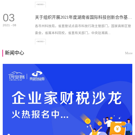
+MORE+
03
高新技术企业，充分...
关于组织开展2021年度湖南省国际科技创新合作基地申报工作的通知
2021
-
08
各市州科技局，省直管试点县市科技行政主管部门，国家高新区管
委会，省属本科院校，省直有关部门，中央驻湘高...
+MORE+
新闻中心
More
校和科研院所，各有...