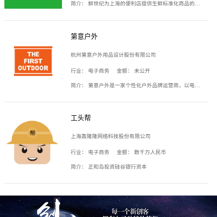
简介：
鲜世纪为上海的便利店提供生鲜标准化商品的供应链服务，帮商家解决生鲜采购、运营问题，帮助商家销售。平台提供的商品覆盖果蔬肉类、常温与低温奶制品、冷冻食品、零食饮料、粮油副食、居家洗护等多个品类，上架SKU3000余个。公司建立了近万平方米的仓储场地和物流配送体系，为合作商家提供快速配送服务。
第意户外
杭州第意户外用品设计股份有限公司
行业：
电子商务
金额：
未公开
简介：
第意户外是一家个性化户外品牌运营商，以电子商务为主要载体，主要从事户外产品的设计、生产、销售业务，产品包含冲锋衣、户外鞋、户外背包等。
工头帮
上海轰隆隆网络科技股份有限公司
行业：
电子商务
金额：
数千万人民币
简介：
正和岛投资硅谷银行资本