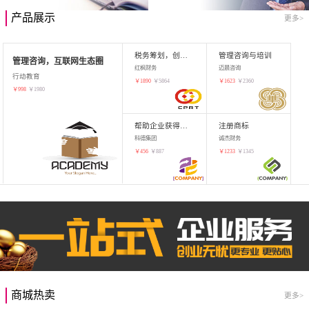
产品展示
更多>
税务筹划，创业增值
管理咨询与培训
管理咨询，互联网生态圈
红枫财务
迈晨咨询
行动教育
￥
1890
￥
5864
￥
1623
￥
2360
￥
998
￥
1980
帮助企业获得知识产权，商标注册
注册商标
科德集团
诚杰财务
￥
456
￥
887
￥
1233
￥
1345
商城热卖
更多>