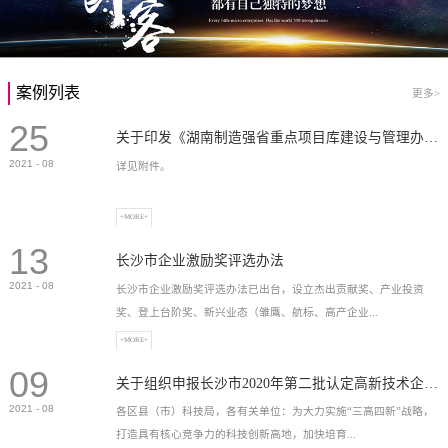
案例列表
更多>
25
关于印发《湖南制造强省重点项目库建设与管理办法》的通知
2021
-
08
详见附件。
+MORE+
13
长沙市企业激励奖评选办法
2021
-
08
长沙市企业激励奖评选办法已出台，设立杰出贡献奖、产业投资
奖、登上台阶奖、新兴业态（雏鹰、航标、高产企业...
+MORE+
09
）奖等，最高奖励2...
关于组织申报长沙市2020年第二批认定高新技术企业奖补的通知
2021
-
08
各区县（市）科技局，各有关单位：为大力实施“三高四新”战略，
打造具有核心竞争力的科技创新高地，加快培育...