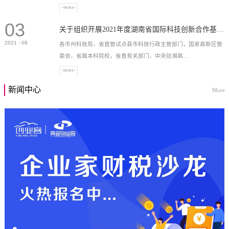
+MORE+
03
高新技术企业，充分...
关于组织开展2021年度湖南省国际科技创新合作基地申报工作的通知
2021
-
08
各市州科技局，省直管试点县市科技行政主管部门，国家高新区管
委会，省属本科院校，省直有关部门，中央驻湘高...
+MORE+
新闻中心
More
校和科研院所，各有...