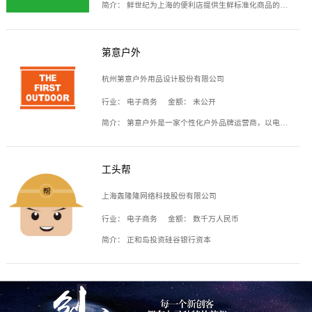
简介：
鲜世纪为上海的便利店提供生鲜标准化商品的供应链服务，帮商家解决生鲜采购、运营问题，帮助商家销售。平台提供的商品覆盖果蔬肉类、常温与低温奶制品、冷冻食品、零食饮料、粮油副食、居家洗护等多个品类，上架SKU3000余个。公司建立了近万平方米的仓储场地和物流配送体系，为合作商家提供快速配送服务。
第意户外
杭州第意户外用品设计股份有限公司
行业：
电子商务
金额：
未公开
简介：
第意户外是一家个性化户外品牌运营商，以电子商务为主要载体，主要从事户外产品的设计、生产、销售业务，产品包含冲锋衣、户外鞋、户外背包等。
工头帮
上海轰隆隆网络科技股份有限公司
行业：
电子商务
金额：
数千万人民币
简介：
正和岛投资硅谷银行资本