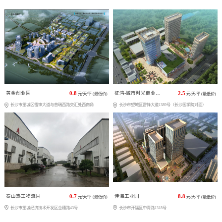
黄金创业园
0.8
征鸿-城市时光商业广场
2.5
元/天/平 (最低价)
元/天/平 (最低价)
长沙市望城区雷锋大道与普瑞西路交汇处西南角
长沙市望城区雷锋大道1389号（长沙医学院对面）
泰山热工物流园
0.7
佳海工业园
8.8
元/天/平 (最低价)
元/天/平 (最低价)
长沙市望城经济技术开发区金穗路43号
长沙市开福区中青路1318号